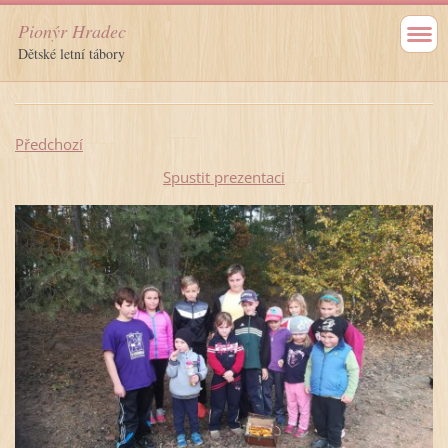
Pionýr Hradec
Dětské letní tábory
Předchozí
Spustit prezentaci