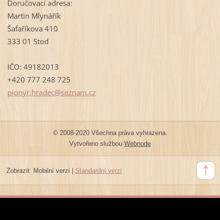
Doručovací adresa:
Martin Mlynářík
Šafaříkova 410
333 01 Stod
IČO: 49182013
+420 777 248 725
pionyr.h
radec@se
znam.cz
© 2008-2020 Všechna práva vyhrazena.
Vytvořeno službou
Webnode
Zobrazit:
Mobilní verzi
|
Standardní verzi