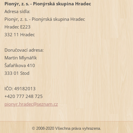
Pionýr, z. s. - Pionýrská skupina Hradec
Adresa sídla:
Pionýr, z. s. - Pionýrská skupina Hradec
Hradec E223
332 11 Hradec
Doručovací adresa:
Martin Mlynářík
Šafaříkova 410
333 01 Stod
IČO: 49182013
+420 777 248 725
pionyr.h
radec@se
znam.cz
© 2008-2020 Všechna práva vyhrazena.