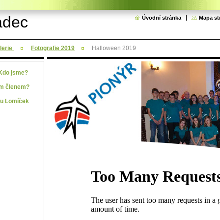
adec
Úvodní stránka
Mapa st
lerie
Fotografie 2019
Halloween 2019
 Kdo jsme?
ím členem?
tu Lomíček