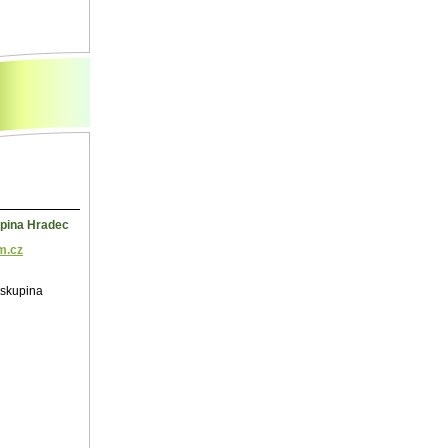
kupina Hradec
m.cz
á skupina