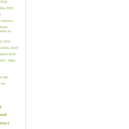
 2019
ílka 2019
9
u stezkou
Hradci
náme na
reč 2019
Lomíčku 2019
lýšov 2019
019 - Velký
í bál
 her
y
ktoři
zkaz:)