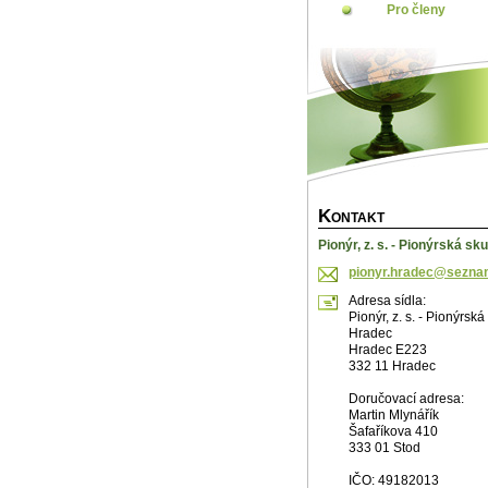
Pro členy
K
ONTAKT
Pionýr, z. s. - Pionýrská s
pionyr.h
radec@se
zna
Adresa sídla:
Pionýr, z. s. - Pionýrsk
Hradec
Hradec E223
332 11 Hradec
Doručovací adresa:
Martin Mlynářík
Šafaříkova 410
333 01 Stod
IČO: 49182013