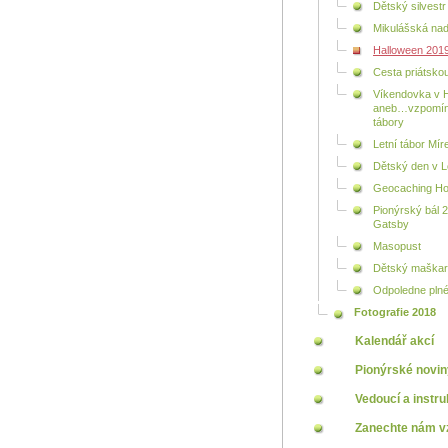
Dětský silvestr
Mikulášská nad
Halloween 201
Cesta priátsko
Víkendovka v 
aneb…vzpomí
tábory
Letní tábor Mí
Dětský den v 
Geocaching Ho
Pionýrský bál 2
Gatsby
Masopust
Dětský maškarn
Odpoledne plné
Fotografie 2018
Kalendář akcí
Pionýrské novin
Vedoucí a instru
Zanechte nám v