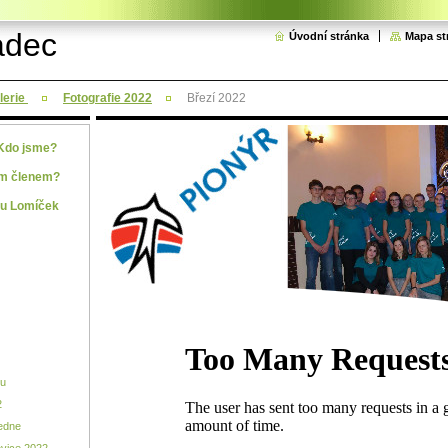
adec
Úvodní stránka
Mapa st
lerie
Fotografie 2022
Březí 2022
 Kdo jsme?
ím členem?
tu Lomíček
ku
2
edne