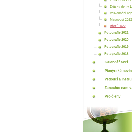
Letní tábor Orl
Dětský den v 
Velikonoční od
Masopust 2022
Březí 2022
Fotografie 2021
Fotografie 2020
Fotografie 2019
Fotografie 2018
Kalendář akcí
Pionýrské novin
Vedoucí a instru
Zanechte nám v
Pro členy