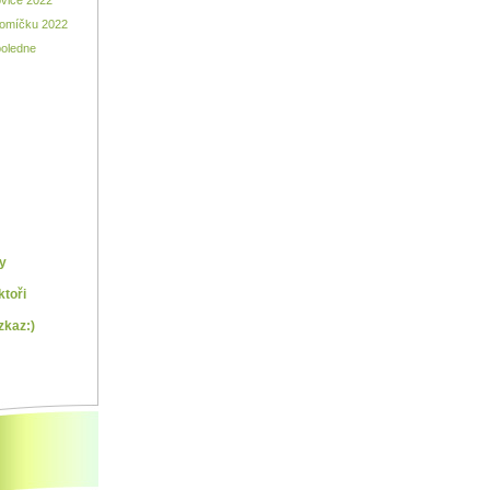
ovice 2022
Lomíčku 2022
poledne
y
ktoři
zkaz:)