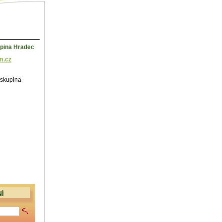
kupina Hradec
m.cz
á skupina
Í