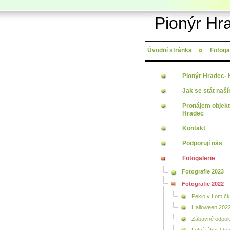
Pionýr Hr
Úvodní stránka
Fotoga
Pionýr Hradec-
Jak se stát naš
Pronájem objek
Hradec
Kontakt
Podporují nás
Fotogalerie
Fotografie 2023
Fotografie 2022
Peklo v Lomíč
Halloween 202
Zábavné odpol