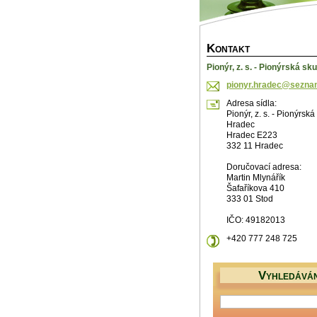
K
ONTAKT
Pionýr, z. s. - Pionýrská s
pionyr.h
radec@se
zna
Adresa sídla:
Pionýr, z. s. - Pionýrsk
Hradec
Hradec E223
332 11 Hradec
Doručovací adresa:
Martin Mlynářík
Šafaříkova 410
333 01 Stod
IČO: 49182013
+420 777 248 725
V
YHLEDÁVÁN